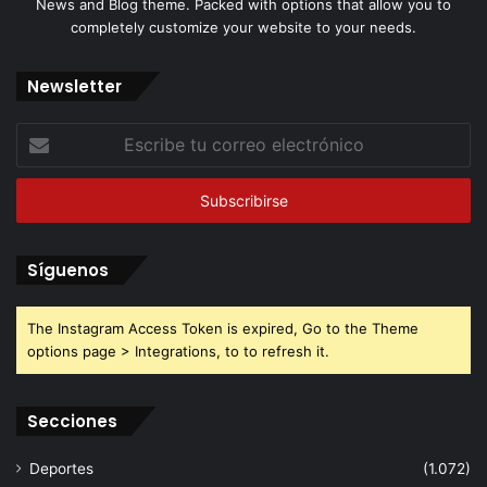
News and Blog theme. Packed with options that allow you to
completely customize your website to your needs.
Newsletter
Escribe
tu
correo
electrónico
Síguenos
The Instagram Access Token is expired, Go to the Theme
options page > Integrations, to to refresh it.
Secciones
Deportes
(1.072)