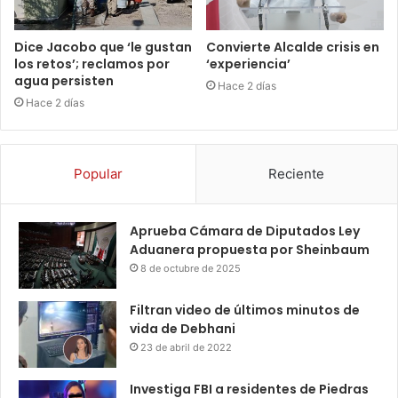
Dice Jacobo que ‘le gustan
Convierte Alcalde crisis en
los retos’; reclamos por
‘experiencia’
agua persisten
Hace 2 días
Hace 2 días
Popular
Reciente
Aprueba Cámara de Diputados Ley
Aduanera propuesta por Sheinbaum
8 de octubre de 2025
Filtran video de últimos minutos de
vida de Debhani
23 de abril de 2022
Investiga FBI a residentes de Piedras