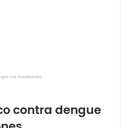
ngue tras inundaciones
co contra dengue
ones