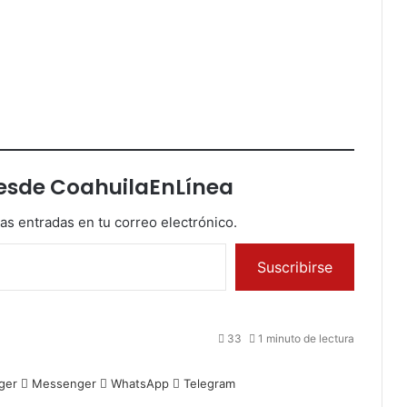
esde CoahuilaEnLínea
mas entradas en tu correo electrónico.
Suscribirse
33
1 minuto de lectura
ger
Messenger
WhatsApp
Telegram