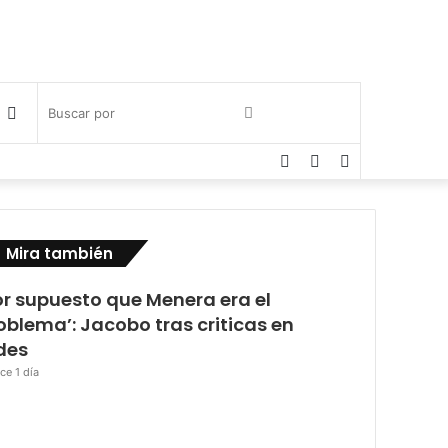
Publicación
Buscar
Facebook
Twitter
Instagram
al
por
azar
Cerrar
Mira también
or supuesto que Menera era el
oblema’: Jacobo tras criticas en
des
ce 1 día