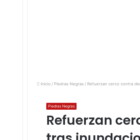
Inicio
/
Piedras Negras
/
Refuerzan cerco contra de
Piedras Negras
Refuerzan cer
tras inundaci