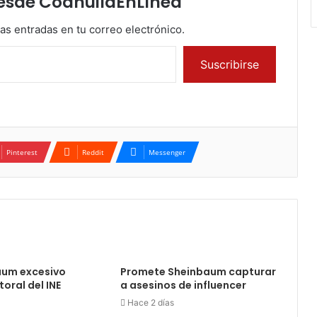
esde CoahuilaEnLínea
mas entradas en tu correo electrónico.
Suscribirse
Pinterest
Reddit
Messenger
aum excesivo
Promete Sheinbaum capturar
oral del INE
a asesinos de influencer
Hace 2 días