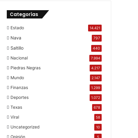
Categorías
Estado
14.421
Nava
797
Saltillo
440
Nacional
7.994
Piedras Negras
4.217
Mundo
2.147
Finanzas
1.299
Deportes
1.072
Texas
678
Viral
58
Uncategorized
10
Opinión
5