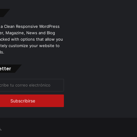
 a Clean Responsive WordPress
r, Magazine, News and Blog
cked with options that allow you
tely customize your website to
ds.
etter
co
.