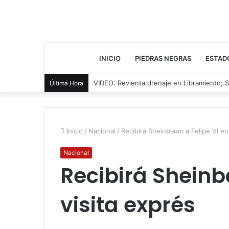
INICIO
PIEDRAS NEGRAS
ESTAD
Cae presunto distribuidor durante cateo 
Última Hora
Inicio
/
Nacional
/
Recibirá Sheinbaum a Felipe VI en
Nacional
Recibirá Sheinb
visita exprés