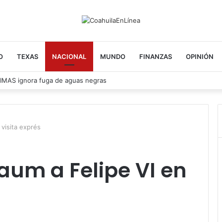
O
TEXAS
NACIONAL
MUNDO
FINANZAS
OPINIÓN
en Acuña
 visita exprés
aum a Felipe VI en