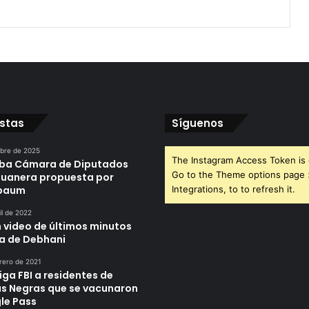
istas
Síguenos
ubre de 2025
The Instagram Access Token is 
ba Cámara de Diputados
Go to the Theme options page
duanera propuesta por
nbaum
Integrations, to to refresh it.
il de 2022
n video de últimos minutos
da de Debhani
rero de 2021
iga FBI a residentes de
as Negras que se vacunaron
le Pass