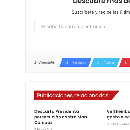
Descubre más d
Suscríbete y recibe las últi
Escribe tu correo electrónico…
Compartir
Facebook
Twitter
Publicaciones relacionadas
Descarta Presidenta
Ve Sheinb
persecución contra Maru
gasto elect
Campos
Hace 2 días
Hace 2 días