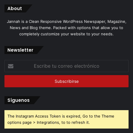
About
Jannah is a Clean Responsive WordPress Newspaper, Magazine,
News and Blog theme. Packed with options that allow you to
completely customize your website to your needs.
Newsletter
Escribe
tu
correo
electrónico
Síguenos
The Instagram Access Token is expired, Go to the Theme
options page > Integrations, to to refresh it.