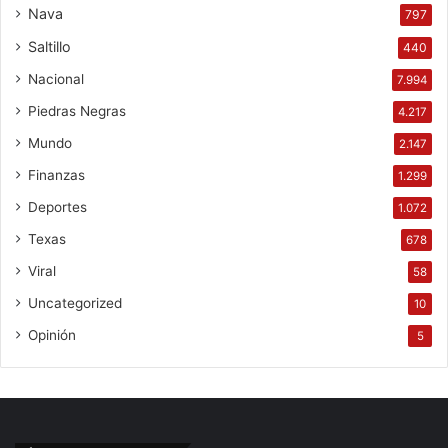
Nava
797
Saltillo
440
Nacional
7.994
Piedras Negras
4.217
Mundo
2.147
Finanzas
1.299
Deportes
1.072
Texas
678
Viral
58
Uncategorized
10
Opinión
5