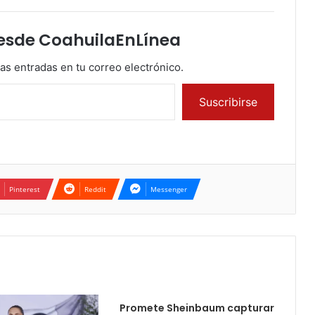
esde CoahuilaEnLínea
mas entradas en tu correo electrónico.
Suscribirse
Pinterest
Reddit
Messenger
Promete Sheinbaum capturar