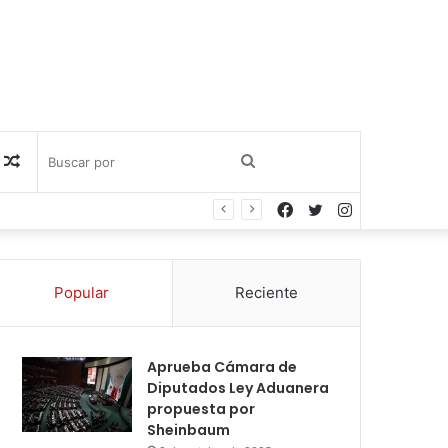
Publicación
Buscar
Facebook
Twitter
Instagram
al
por
azar
Popular
Reciente
Aprueba Cámara de
Diputados Ley Aduanera
propuesta por
Sheinbaum