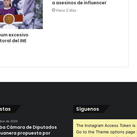
a asesinos de influencer
Hace 2 días
aum excesivo
oral del INE
istas
Síguenos
ubre de 2025
The Instagram Access Token is 
ba Cámara de Diputados
Go to the Theme options page
duanera propuesta por