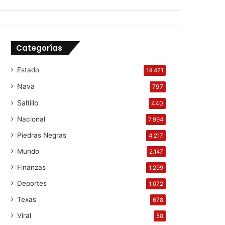
Categorías
Estado
14.421
Nava
797
Saltillo
440
Nacional
7.994
Piedras Negras
4.217
Mundo
2.147
Finanzas
1.299
Deportes
1.072
Texas
678
Viral
58