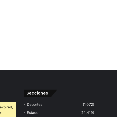
Secciones
Deportes
(1.072)
expired,
 >
Estado
(14.419)