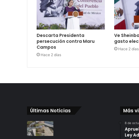
Descarta Presidenta
Ve Sheinb
persecución contra Maru
gasto elect
Campos
Hace 2 días
Hace 2 días
Últimas Noticias
Más v
8 de oct
Aprue
Ley A