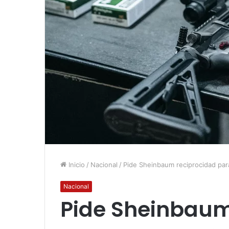
Inicio
/
Nacional
/
Pide Sheinbaum reciprocidad par
Nacional
Pide Sheinbaum