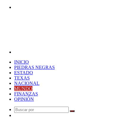
Buscar
por
Menú
INICIO
PIEDRAS NEGRAS
ESTADO
TEXAS
NACIONAL
MUNDO
FINANZAS
OPINIÓN
Buscar
Publicación
por
al
Última Hora
azar