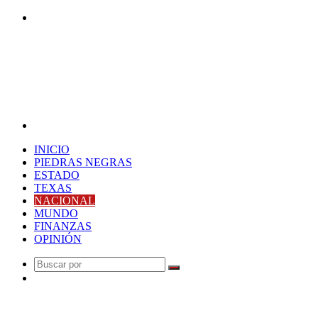
Buscar
por
Menú
INICIO
PIEDRAS NEGRAS
ESTADO
TEXAS
NACIONAL
MUNDO
FINANZAS
OPINIÓN
Buscar
Publicación
por
al
Última Hora
azar