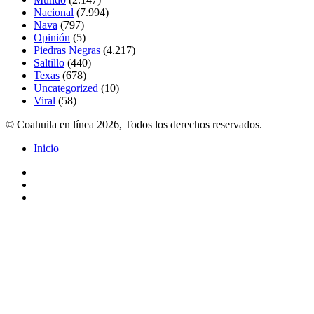
Nacional
(7.994)
Nava
(797)
Opinión
(5)
Piedras Negras
(4.217)
Saltillo
(440)
Texas
(678)
Uncategorized
(10)
Viral
(58)
© Coahuila en línea 2026, Todos los derechos reservados.
Inicio
Facebook
Twitter
Instagram
Facebook
Twitter
Pinterest
Messenger
Messenger
WhatsApp
Telegram
Botón
volver
arriba