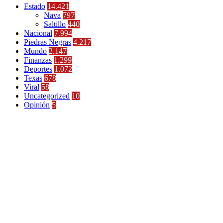
Estado
14.421
Nava
797
Saltillo
440
Nacional
7.994
Piedras Negras
4.217
Mundo
2.147
Finanzas
1.299
Deportes
1.072
Texas
678
Viral
58
Uncategorized
10
Opinión
5
Últimas Noticias