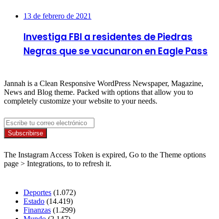
13 de febrero de 2021
Investiga FBI a residentes de Piedras
Negras que se vacunaron en Eagle Pass
About
Jannah is a Clean Responsive WordPress Newspaper, Magazine,
News and Blog theme. Packed with options that allow you to
completely customize your website to your needs.
Newsletter
Escribe
tu
correo
Síguenos
electrónico
The Instagram Access Token is expired, Go to the Theme options
page > Integrations, to to refresh it.
Secciones
Deportes
(1.072)
Estado
(14.419)
Finanzas
(1.299)
Mundo
(2.147)