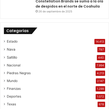
Constellation Brands se suma a la ola
de despidos en el norte de Coahuila
26 de septiembre de 2025
Categorías
Estado
14.413
Nava
797
Saltillo
440
Nacional
7.994
Piedras Negras
4.213
Mundo
2.147
Finanzas
1.299
Deportes
1.072
Texas
678