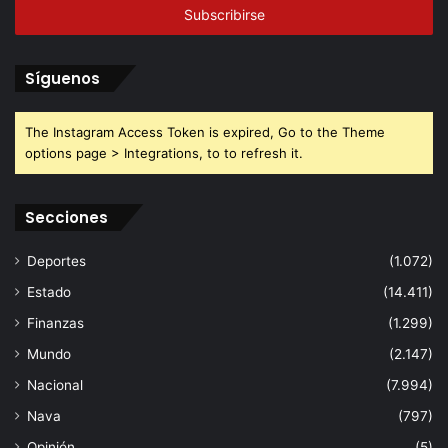
electrónico
Síguenos
The Instagram Access Token is expired, Go to the Theme
options page > Integrations, to to refresh it.
Secciones
Deportes
(1.072)
Estado
(14.411)
Finanzas
(1.299)
Mundo
(2.147)
Nacional
(7.994)
Nava
(797)
Opinión
(5)