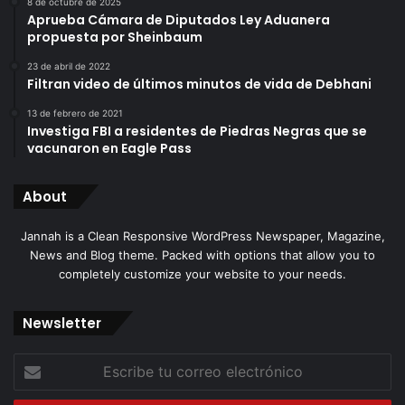
8 de octubre de 2025
Aprueba Cámara de Diputados Ley Aduanera
propuesta por Sheinbaum
23 de abril de 2022
Filtran video de últimos minutos de vida de Debhani
13 de febrero de 2021
Investiga FBI a residentes de Piedras Negras que se
vacunaron en Eagle Pass
About
Jannah is a Clean Responsive WordPress Newspaper, Magazine,
News and Blog theme. Packed with options that allow you to
completely customize your website to your needs.
Newsletter
Escribe
tu
correo