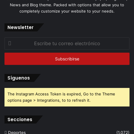
News and Blog theme. Packed with options that allow you to
completely customize your website to your needs.
Newsletter
Escribe
tu
correo
electrónico
Síguenos
The Instagram Access Token is expired, Go to the Theme
options page > Integrations, to to refresh it.
Secciones
Deportes
(1.072)