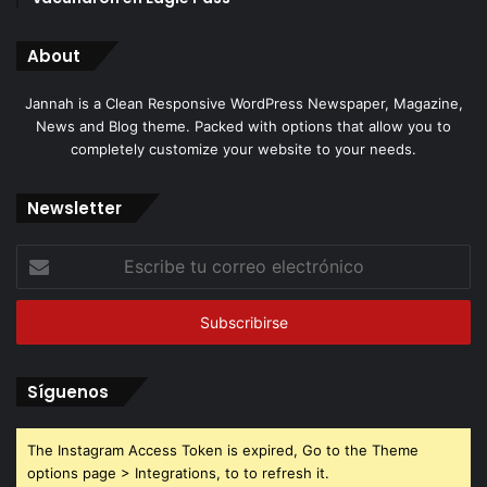
About
Jannah is a Clean Responsive WordPress Newspaper, Magazine,
News and Blog theme. Packed with options that allow you to
completely customize your website to your needs.
Newsletter
Escribe
tu
correo
electrónico
Síguenos
The Instagram Access Token is expired, Go to the Theme
options page > Integrations, to to refresh it.