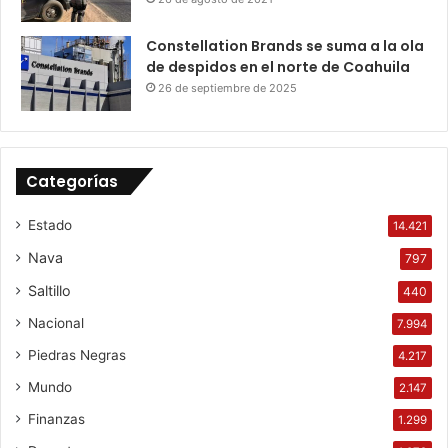
Constellation Brands se suma a la ola
de despidos en el norte de Coahuila
26 de septiembre de 2025
Categorías
Estado
14.421
Nava
797
Saltillo
440
Nacional
7.994
Piedras Negras
4.217
Mundo
2.147
Finanzas
1.299