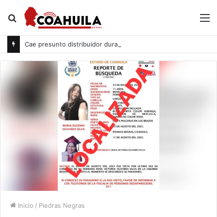
Buscar
M
por
Cae presunto distribuidor durante cateo en Acuña
Inicio
/
Piedras Negras