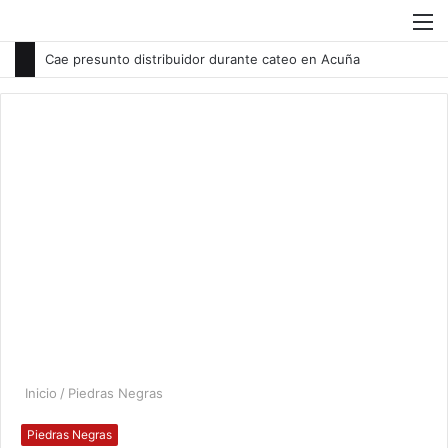
Buscar
M
por
Cae presunto distribuidor durante cateo en Acuña
Inicio
/
Piedras Negras
Piedras Negras