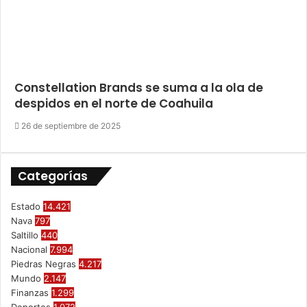
Constellation Brands se suma a la ola de
despidos en el norte de Coahuila
26 de septiembre de 2025
Categorías
Estado
14.421
Nava
797
Saltillo
440
Nacional
7.994
Piedras Negras
4.217
Mundo
2.147
Finanzas
1.299
Deportes
1.072