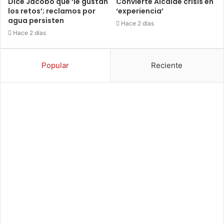
Dice Jacobo que ‘le gustan
Convierte Alcalde crisis en
los retos’; reclamos por
‘experiencia’
agua persisten
Hace 2 días
Hace 2 días
Popular
Reciente