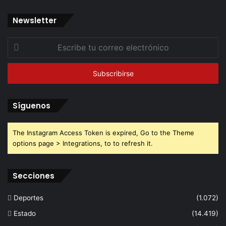
Newsletter
Escribe
tu
correo
electrónico
Síguenos
The Instagram Access Token is expired, Go to the Theme
options page > Integrations, to to refresh it.
Secciones
Deportes
(1.072)
Estado
(14.419)