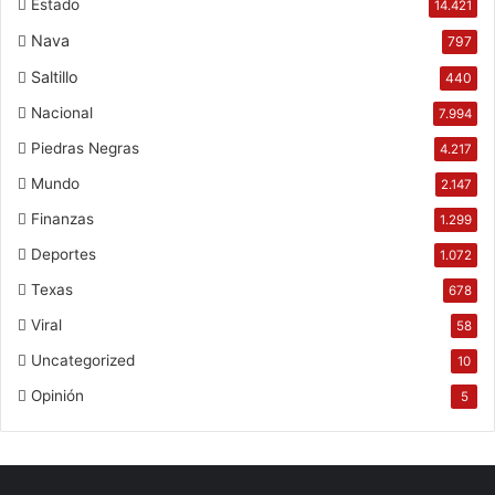
Estado
14.421
Nava
797
Saltillo
440
Nacional
7.994
Piedras Negras
4.217
Mundo
2.147
Finanzas
1.299
Deportes
1.072
Texas
678
Viral
58
Uncategorized
10
Opinión
5