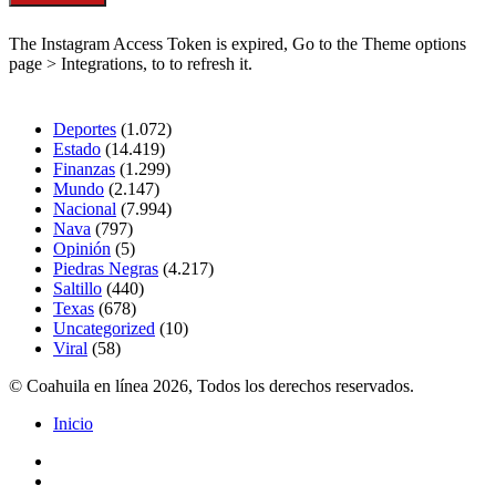
correo
Síguenos
electrónico
The Instagram Access Token is expired, Go to the Theme options
page > Integrations, to to refresh it.
Secciones
Deportes
(1.072)
Estado
(14.419)
Finanzas
(1.299)
Mundo
(2.147)
Nacional
(7.994)
Nava
(797)
Opinión
(5)
Piedras Negras
(4.217)
Saltillo
(440)
Texas
(678)
Uncategorized
(10)
Viral
(58)
© Coahuila en línea 2026, Todos los derechos reservados.
Inicio
Facebook
Twitter