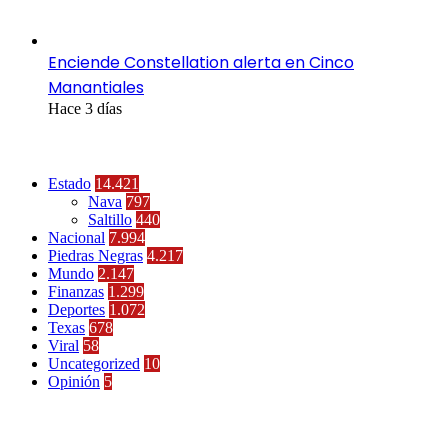
Enciende Constellation alerta en Cinco
Manantiales
Hace 3 días
Categorías
Estado
14.421
Nava
797
Saltillo
440
Nacional
7.994
Piedras Negras
4.217
Mundo
2.147
Finanzas
1.299
Deportes
1.072
Texas
678
Viral
58
Uncategorized
10
Opinión
5
Últimas Noticias