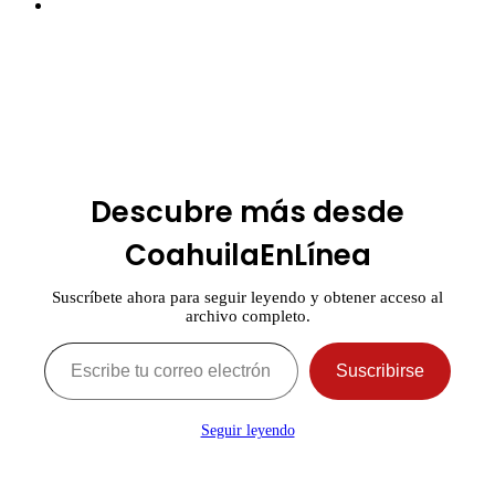
Instagram
Facebook
Twitter
Pinterest
Messenger
Messenger
WhatsApp
Telegram
Botón
volver
arriba
Descubre más desde
CoahuilaEnLínea
Suscríbete ahora para seguir leyendo y obtener acceso al
archivo completo.
Escribe tu correo electrónico…
Suscribirse
Seguir leyendo