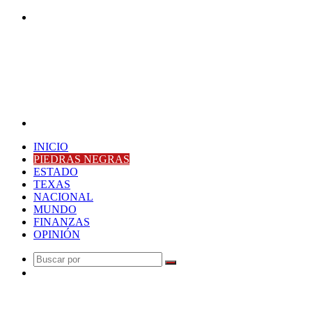
Buscar
por
Menú
INICIO
PIEDRAS NEGRAS
ESTADO
TEXAS
NACIONAL
MUNDO
FINANZAS
OPINIÓN
Buscar
Publicación
por
al
Última Hora
azar