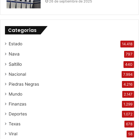
26 de septiembre de 2025
Categorías
Estado
14.418
Nava
797
Saltillo
440
Nacional
7.994
Piedras Negras
4.216
Mundo
2.147
Finanzas
1.299
Deportes
1.072
Texas
678
Viral
58