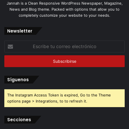
Jannah is a Clean Responsive WordPress Newspaper, Magazine,
News and Blog theme. Packed with options that allow you to
completely customize your website to your needs.
Newsletter
Escribe
tu
correo
electrónico
Síguenos
The Instagram Access Token is expired, Go to the Theme
options page > Integrations, to to refresh it.
Secciones