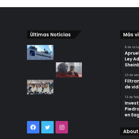
Últimas Noticias
Más v
8 de oct
Aprue
Ley A
Shei
23 de abr
Filtra
de vi
13 de feb
Invest
Piedr
en Eag
Facebook
Twitter
Instagram
About