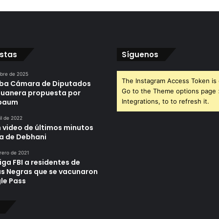
istas
Síguenos
ubre de 2025
The Instagram Access Token is 
ba Cámara de Diputados
Go to the Theme options page
duanera propuesta por
nbaum
Integrations, to to refresh it.
il de 2022
n video de últimos minutos
da de Debhani
rero de 2021
iga FBI a residentes de
as Negras que se vacunaron
le Pass