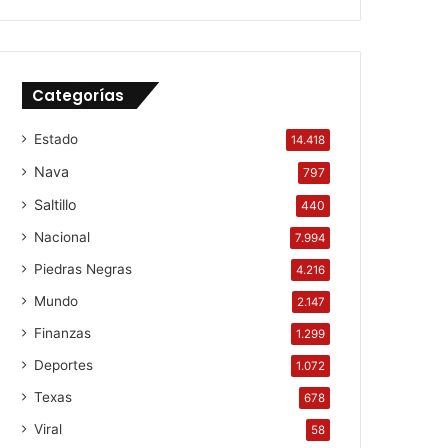
Categorías
Estado
14.418
Nava
797
Saltillo
440
Nacional
7.994
Piedras Negras
4.216
Mundo
2.147
Finanzas
1.299
Deportes
1.072
Texas
678
Viral
58