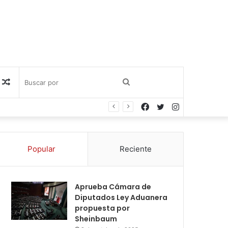
Publicación
Buscar
Facebook
Twitter
Instagram
al
por
azar
Popular
Reciente
Aprueba Cámara de
Diputados Ley Aduanera
propuesta por
Sheinbaum