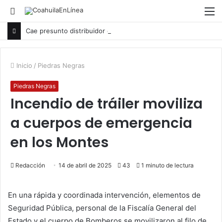
Buscar
M
por
Cae presunto distribuidor durante cateo en Acuña
Inicio
/
Piedras Negras
Piedras Negras
Incendio de tráiler moviliza
a cuerpos de emergencia
en los Montes
Redacción
14 de abril de 2025
43
1 minuto de lectura
En una rápida y coordinada intervención, elementos de
Seguridad Pública, personal de la Fiscalía General del
Estado y el cuerpo de Bomberos se movilizaron al filo de