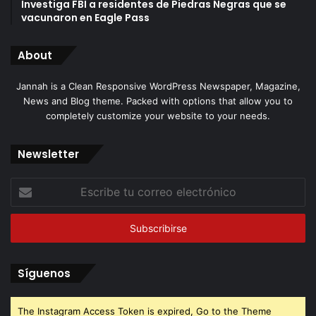
Investiga FBI a residentes de Piedras Negras que se
vacunaron en Eagle Pass
About
Jannah is a Clean Responsive WordPress Newspaper, Magazine,
News and Blog theme. Packed with options that allow you to
completely customize your website to your needs.
Newsletter
Escribe
tu
correo
electrónico
Síguenos
The Instagram Access Token is expired, Go to the Theme