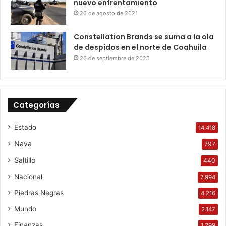
nuevo enfrentamiento
26 de agosto de 2021
Constellation Brands se suma a la ola
de despidos en el norte de Coahuila
26 de septiembre de 2025
Categorías
Estado
14.418
Nava
797
Saltillo
440
Nacional
7.994
Piedras Negras
4.216
Mundo
2.147
Finanzas
1.299