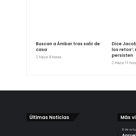
Buscan a Ámbar tras salir de
Dice Jacob
casa
los retos’
persisten
Hace 9 horas
Hace 11 hor
Últimas Noticias
Más v
8 de oct
Aprue