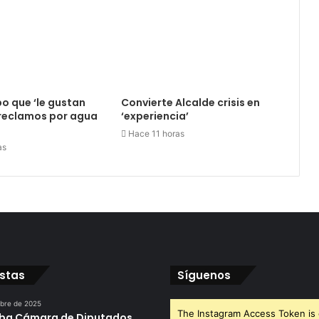
o que ‘le gustan
Convierte Alcalde crisis en
; reclamos por agua
‘experiencia’
Hace 11 horas
as
istas
Síguenos
ubre de 2025
The Instagram Access Token is 
ba Cámara de Diputados