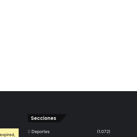
Secciones
Deportes
(1.072)
expired,