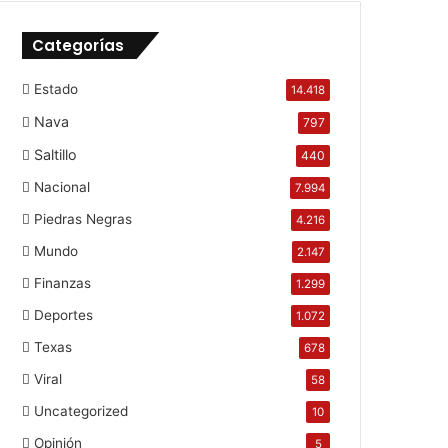
Categorías
Estado
14.418
Nava
797
Saltillo
440
Nacional
7.994
Piedras Negras
4.216
Mundo
2.147
Finanzas
1.299
Deportes
1.072
Texas
678
Viral
58
Uncategorized
10
Opinión
5