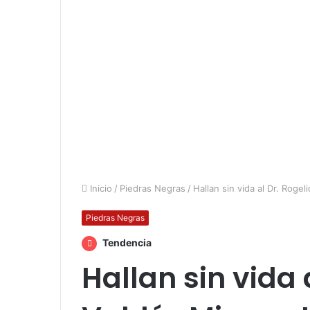
Inicio
/
Piedras Negras
/
Hallan sin vida al Dr. Roge
Piedras Negras
Tendencia
Hallan sin vida 