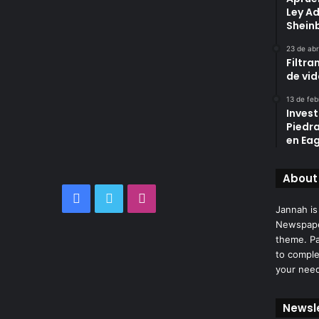
Ley A
Shei
23 de abr
Filtra
de vi
13 de feb
Invest
Piedr
en Eag
About
Facebook
Twitter
Instagram
Jannah is
Newspape
theme. Pa
to comple
your nee
Newsl