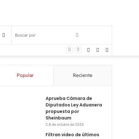
Publicación
Buscar
Facebook
Twitter
Instagram
al
por
azar
Popular
Reciente
Aprueba Cámara de
Diputados Ley Aduanera
propuesta por
Sheinbaum
8 de octubre de 2025
Filtran video de últimos