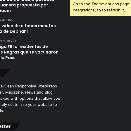
Go to the Theme options page
duanera propuesta por
nbaum
Integrations, to to refresh it.
il de 2022
n video de últimos minutos
da de Debhani
rero de 2021
iga FBI a residentes de
as Negras que se vacunaron
le Pass
 a Clean Responsive WordPress
r, Magazine, News and Blog
cked with options that allow you
tely customize your website to
ds.
etter