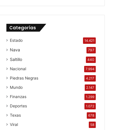
Categorías
Estado
14.421
Nava
797
Saltillo
440
Nacional
7.994
Piedras Negras
4.217
Mundo
2.147
Finanzas
1.299
Deportes
1.072
Texas
678
Viral
58