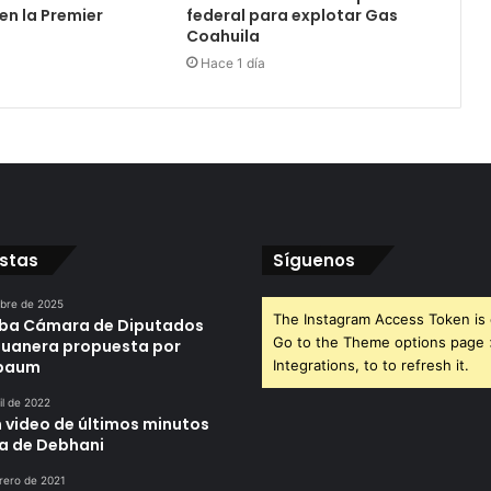
en la Premier
federal para explotar Gas
Coahuila
Hace 1 día
istas
Síguenos
ubre de 2025
The Instagram Access Token is 
ba Cámara de Diputados
Go to the Theme options page
duanera propuesta por
nbaum
Integrations, to to refresh it.
il de 2022
n video de últimos minutos
da de Debhani
rero de 2021