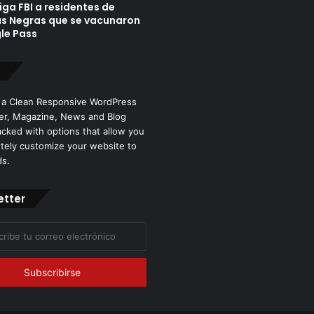
iga FBI a residentes de
as Negras que se vacunaron
le Pass
 a Clean Responsive WordPress
r, Magazine, News and Blog
cked with options that allow you
tely customize your website to
ds.
etter
co