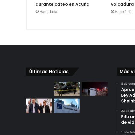
durante cateo en Acuña
volcadura 
Hace 1 día
Hace 1 día
Últimas Noticias
Más v
8 de oct
Aprue
Ley A
Shei
23 de abr
Filtra
de vi
13 de feb