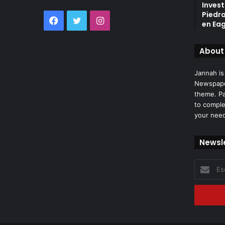
Invest
Piedr
Facebook
Twitter
Instagram
en Eag
About
Jannah is
Newspape
theme. Pa
to comple
your nee
Newsl
Escribe
tu
correo
electróni