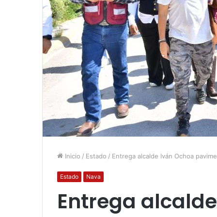
Inicio
/
Estado
/
Entrega alcalde Iván Ochoa pavime
Estado
Nava
Entrega alcald