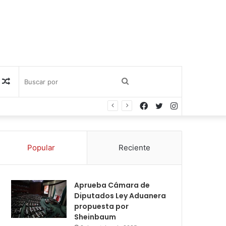
Publicación
Buscar
Facebook
Twitter
Instagram
al
por
azar
Popular
Reciente
Aprueba Cámara de
Diputados Ley Aduanera
propuesta por
Sheinbaum