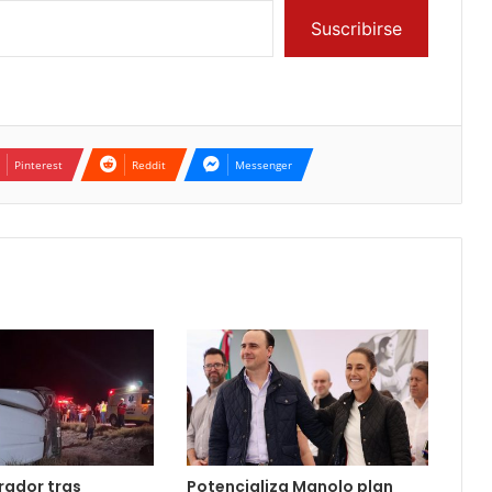
Suscribirse
Pinterest
Reddit
Messenger
rador tras
Potencializa Manolo plan