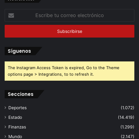
Escribe
tu
correo
electrónico
Síguenos
The Instagram Access Token is expired, Go to the Theme
options page > Integrations, to to refresh it.
Secciones
Deportes
(1.072)
Estado
(14.419)
Finanzas
(1.299)
Mundo
(2.147)