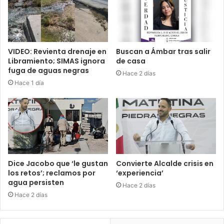
VIDEO: Revienta drenaje en
Buscan a Ámbar tras salir
Libramiento; SIMAS ignora
de casa
fuga de aguas negras
Hace 2 días
Hace 1 día
Dice Jacobo que ‘le gustan
Convierte Alcalde crisis en
los retos’; reclamos por
‘experiencia’
agua persisten
Hace 2 días
Hace 2 días