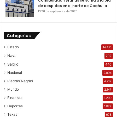
Constellation Brands se suma a la ola
de despidos en el norte de Coahuila
26 de septiembre de 2025
Categorías
Estado
14.421
Nava
797
Saltillo
440
Nacional
7.994
Piedras Negras
4.217
Mundo
2.147
Finanzas
1.299
Deportes
1.072
Texas
678