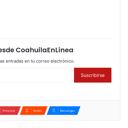
esde CoahuilaEnLínea
mas entradas en tu correo electrónico.
Suscribirse
Pinterest
Reddit
Messenger