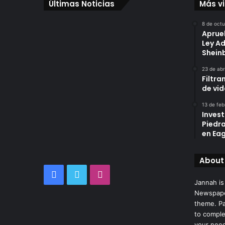
Últimas Noticias
Más v
8 de oct
Aprue
Ley A
Shei
23 de abr
Filtra
de vi
13 de feb
Invest
Piedr
en Eag
About
Facebook
Twitter
Instagram
Jannah is
Newspape
theme. Pa
to comple
your nee