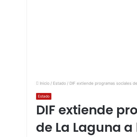
Inicio
/
Estado
/
DIF extiende programas sociales de
Estado
DIF extiende pr
de La Laguna a 