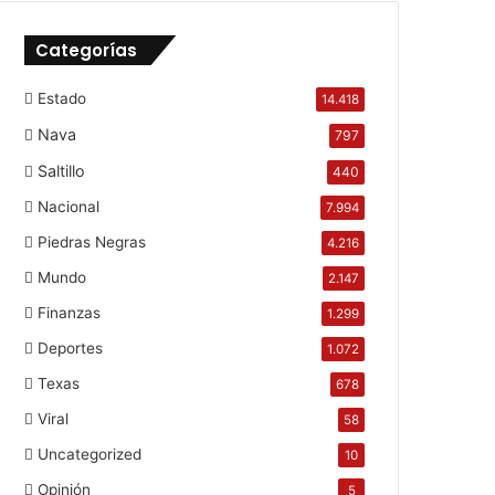
Categorías
Estado
14.418
Nava
797
Saltillo
440
Nacional
7.994
Piedras Negras
4.216
Mundo
2.147
Finanzas
1.299
Deportes
1.072
Texas
678
Viral
58
Uncategorized
10
Opinión
5