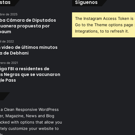
istas
Síguenos
ubre de 2025
The Instagram Access Token is 
ba Cámara de Diputados
Go to the Theme options page
duanera propuesta por
nbaum
Integrations, to to refresh it.
il de 2022
n video de últimos minutos
da de Debhani
rero de 2021
iga FBI a residentes de
as Negras que se vacunaron
le Pass
 a Clean Responsive WordPress
r, Magazine, News and Blog
cked with options that allow you
tely customize your website to
ds.