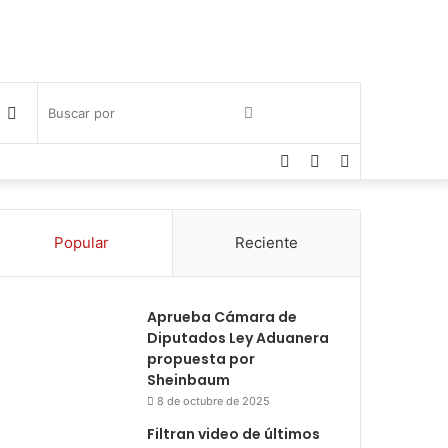
Publicación
Buscar
Facebook
Twitter
Instagram
al
por
azar
Popular
Reciente
Aprueba Cámara de
Diputados Ley Aduanera
propuesta por
Sheinbaum
8 de octubre de 2025
Filtran video de últimos