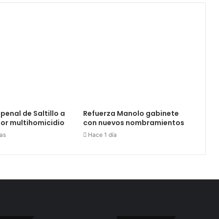
penal de Saltillo a
Refuerza Manolo gabinete
or multihomicidio
con nuevos nombramientos
as
Hace 1 día