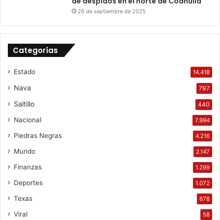
de despidos en el norte de Coahuila
26 de septiembre de 2025
Categorías
Estado
14.418
Nava
797
Saltillo
440
Nacional
7.994
Piedras Negras
4.216
Mundo
2.147
Finanzas
1.299
Deportes
1.072
Texas
678
Viral
58