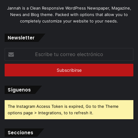
Jannah is a Clean Responsive WordPress Newspaper, Magazine,
News and Blog theme. Packed with options that allow you to
completely customize your website to your needs.
Newsletter
Escribe
tu
correo
electrónico
Síguenos
The Instagram Access Token is expired, Go to the Theme
options page > Integrations, to to refresh it.
Secciones