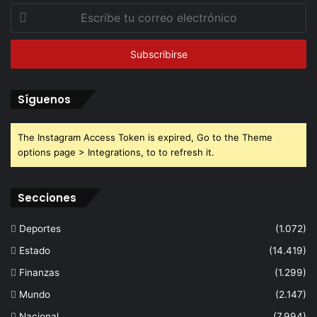
Escribe
tu
correo
electrónico
Síguenos
The Instagram Access Token is expired, Go to the Theme
options page > Integrations, to to refresh it.
Secciones
Deportes
(1.072)
Estado
(14.419)
Finanzas
(1.299)
Mundo
(2.147)
Nacional
(7.994)