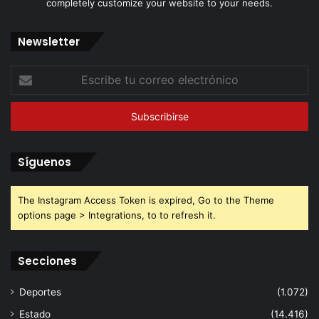
completely customize your website to your needs.
Newsletter
Escribe
tu
correo
electrónico
Síguenos
The Instagram Access Token is expired, Go to the Theme
options page > Integrations, to to refresh it.
Secciones
Deportes
(1.072)
Estado
(14.416)