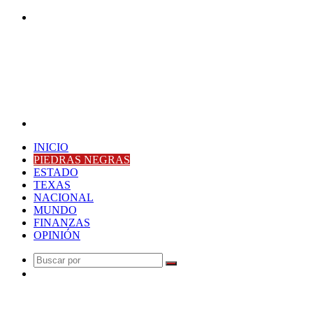
Buscar
por
Menú
INICIO
PIEDRAS NEGRAS
ESTADO
TEXAS
NACIONAL
MUNDO
FINANZAS
OPINIÓN
Buscar
Publicación
por
al
Última Hora
azar