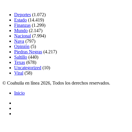
Secciones
Deportes
(1.072)
Estado
(14.419)
Finanzas
(1.299)
Mundo
(2.147)
Nacional
(7.994)
Nava
(797)
Opinión
(5)
Piedras Negras
(4.217)
Saltillo
(440)
Texas
(678)
Uncategorized
(10)
Viral
(58)
© Coahuila en línea 2026, Todos los derechos reservados.
Inicio
Facebook
Twitter
Instagram
Facebook
Twitter
Pinterest
Messenger
Messenger
WhatsApp
Telegram
Botón
volver