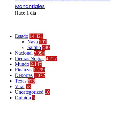
Manantiales
Hace 1 día
Categorías
Estado
14.421
Nava
797
Saltillo
440
Nacional
7.994
Piedras Negras
4.217
Mundo
2.147
Finanzas
1.299
Deportes
1.072
Texas
678
Viral
58
Uncategorized
10
Opinión
5
Últimas Noticias