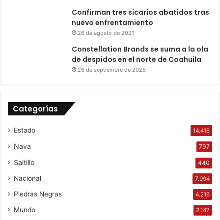
Confirman tres sicarios abatidos tras
nuevo enfrentamiento
26 de agosto de 2021
Constellation Brands se suma a la ola
de despidos en el norte de Coahuila
26 de septiembre de 2025
Categorías
Estado
14.418
Nava
797
Saltillo
440
Nacional
7.994
Piedras Negras
4.216
Mundo
2.147