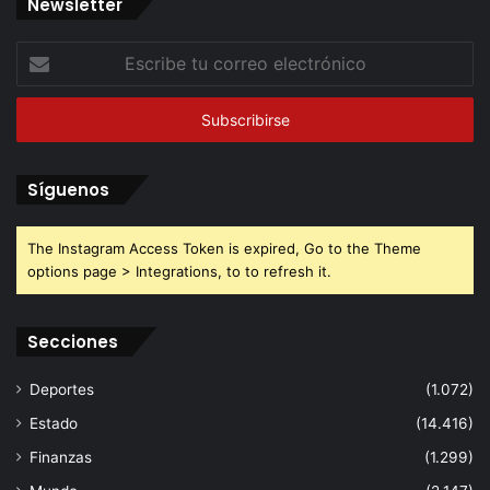
Newsletter
Escribe
tu
correo
electrónico
Síguenos
The Instagram Access Token is expired, Go to the Theme
options page > Integrations, to to refresh it.
Secciones
Deportes
(1.072)
Estado
(14.416)
Finanzas
(1.299)