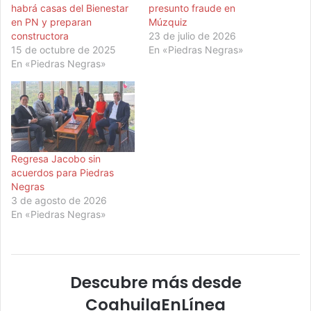
habrá casas del Bienestar
presunto fraude en
en PN y preparan
Múzquiz
constructora
23 de julio de 2026
15 de octubre de 2025
En «Piedras Negras»
En «Piedras Negras»
Regresa Jacobo sin
acuerdos para Piedras
Negras
3 de agosto de 2026
En «Piedras Negras»
Descubre más desde
CoahuilaEnLínea