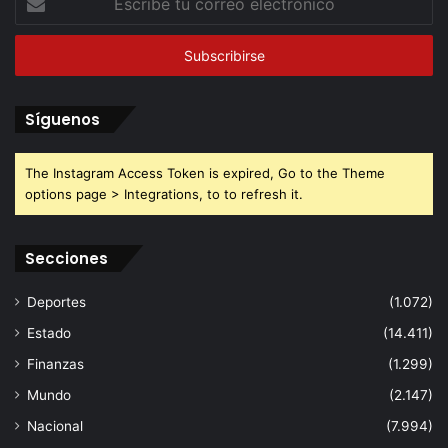
tu
correo
electrónico
Síguenos
The Instagram Access Token is expired, Go to the Theme
options page > Integrations, to to refresh it.
Secciones
Deportes
(1.072)
Estado
(14.411)
Finanzas
(1.299)
Mundo
(2.147)
Nacional
(7.994)