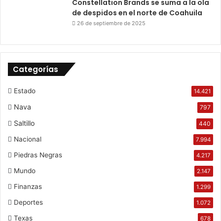
Constellation Brands se suma a la ola
de despidos en el norte de Coahuila
26 de septiembre de 2025
Categorías
Estado
14.421
Nava
797
Saltillo
440
Nacional
7.994
Piedras Negras
4.217
Mundo
2.147
Finanzas
1.299
Deportes
1.072
Texas
678