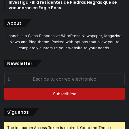
Investiga FBI a residentes de Piedras Negras que se
vacunaron en Eagle Pass
About
Jannah is a Clean Responsive WordPress Newspaper, Magazine,
News and Blog theme. Packed with options that allow you to
completely customize your website to your needs.
Newsletter
Escribe
tu
correo
electrónico
Síguenos
The Instagram Access Token is expired, Go to the Theme