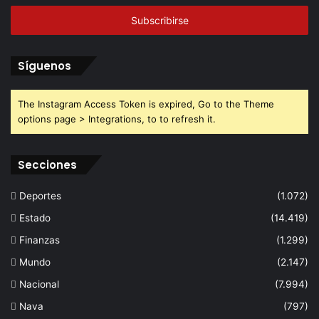
correo
electrónico
Síguenos
The Instagram Access Token is expired, Go to the Theme
options page > Integrations, to to refresh it.
Secciones
Deportes
(1.072)
Estado
(14.419)
Finanzas
(1.299)
Mundo
(2.147)
Nacional
(7.994)
Nava
(797)