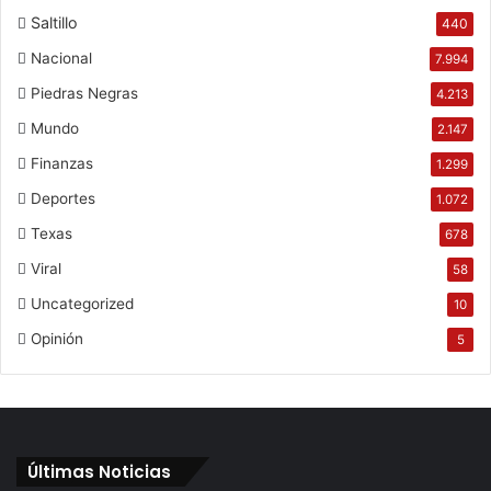
Saltillo
440
Nacional
7.994
Piedras Negras
4.213
Mundo
2.147
Finanzas
1.299
Deportes
1.072
Texas
678
Viral
58
Uncategorized
10
Opinión
5
Últimas Noticias