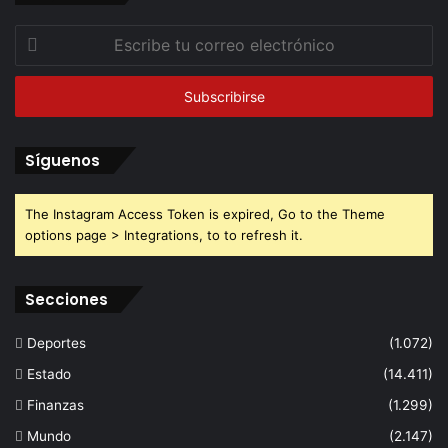
Escribe
tu
correo
electrónico
Síguenos
The Instagram Access Token is expired, Go to the Theme
options page > Integrations, to to refresh it.
Secciones
Deportes
(1.072)
Estado
(14.411)
Finanzas
(1.299)
Mundo
(2.147)