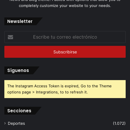
completely customize your website to your needs.
Newsletter
Escribe
tu
correo
electrónico
Síguenos
The Instagram Access Token is expired, Go to the Theme
options page > Integrations, to to refresh it.
Secciones
Deportes
(1.072)