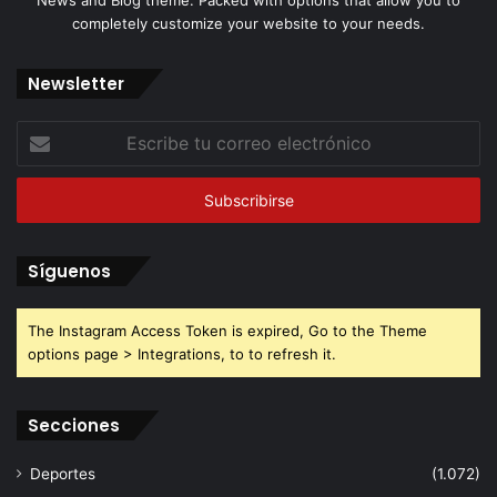
completely customize your website to your needs.
Newsletter
Escribe
tu
correo
electrónico
Síguenos
The Instagram Access Token is expired, Go to the Theme
options page > Integrations, to to refresh it.
Secciones
Deportes
(1.072)