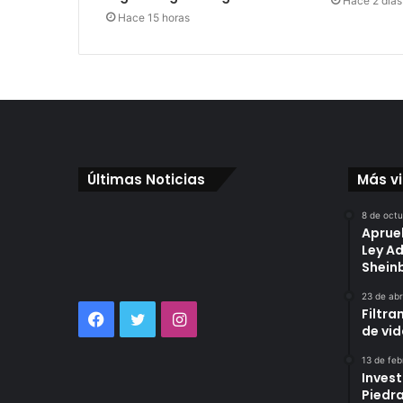
Hace 2 días
Hace 15 horas
Últimas Noticias
Más v
8 de oct
Aprue
Ley A
Shei
23 de abr
Filtra
Facebook
Twitter
Instagram
de vi
13 de feb
Invest
Piedr