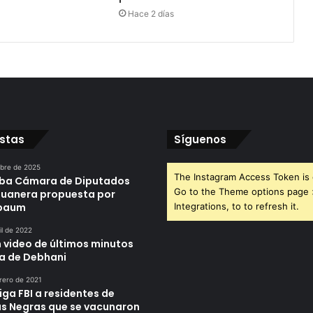
Hace 2 días
istas
Síguenos
ubre de 2025
The Instagram Access Token is 
ba Cámara de Diputados
Go to the Theme options page
duanera propuesta por
nbaum
Integrations, to to refresh it.
il de 2022
n video de últimos minutos
da de Debhani
rero de 2021
iga FBI a residentes de
as Negras que se vacunaron