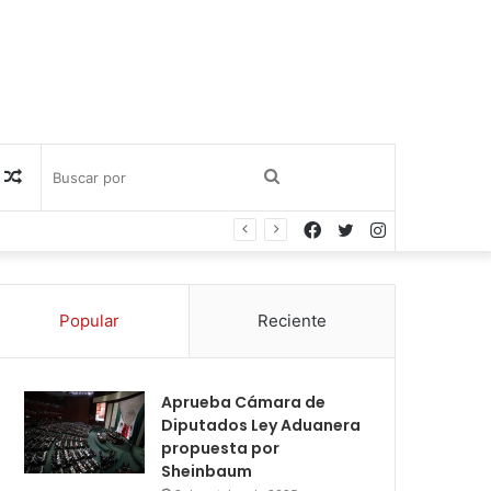
Publicación
Buscar
Facebook
Twitter
Instagram
al
por
azar
Popular
Reciente
Aprueba Cámara de
Diputados Ley Aduanera
propuesta por
Sheinbaum