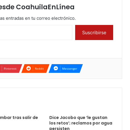
esde CoahuilaEnLínea
mas entradas en tu correo electrónico.
Suscribirse
Pinterest
Reddit
Messenger
mbar tras salir de
Dice Jacobo que ‘le gustan
los retos’; reclamos por agua
persisten