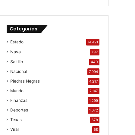
Categorías
Estado
14.421
Nava
797
Saltillo
440
Nacional
7.994
Piedras Negras
4.217
Mundo
2.147
Finanzas
1.299
Deportes
1.072
Texas
678
Viral
58